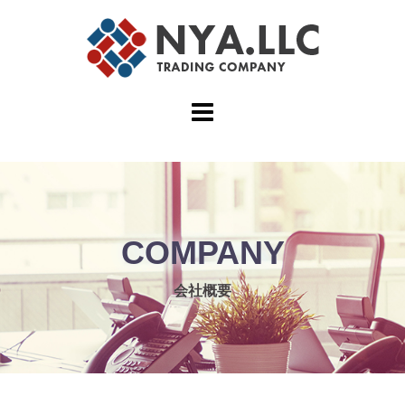
コ
ン
テ
ン
ツ
へ
ス
キ
ッ
プ
COMPANY
会社概要