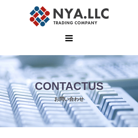
コ
ン
テ
ン
ツ
へ
ス
キ
ッ
プ
CONTACTUS
お問い合わせ