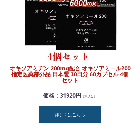
オキソアミヂン 200mg配合 オキソアミール200
指定医薬部外品 日本製 30日分 60カプセル 4個
セット
価格：31920円
（税込み）
詳しくはこちら