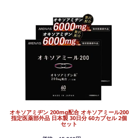
オキソアミヂン 200mg配合 オキソアミール200
指定医薬部外品 日本製 30日分 60カプセル 2個
セット