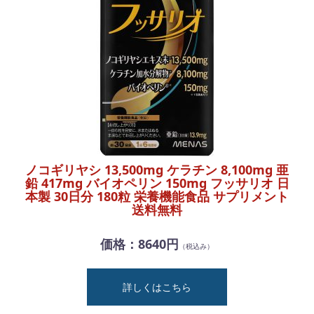
ノコギリヤシ 13,500mg ケラチン 8,100mg 亜
鉛 417mg バイオペリン 150mg フッサリオ 日
本製 30日分 180粒 栄養機能食品 サプリメント
送料無料
価格：8640円
（税込み）
詳しくはこちら