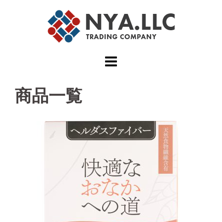
コ
ン
テ
ン
ツ
へ
ス
キ
商品一覧
ッ
プ