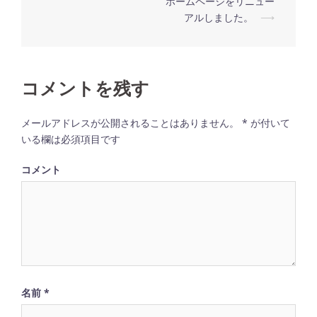
ホームページをリニュー
投
アルしました。
⟶
稿
ナ
ビ
コメントを残す
ゲ
ー
メールアドレスが公開されることはありません。
*
が付いて
シ
いる欄は必須項目です
ョ
コメント
ン
名前
*